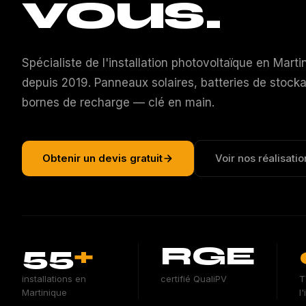
vous.
Spécialiste de l'installation photovoltaïque en Marti
depuis 2019. Panneaux solaires, batteries de stock
bornes de recharge — clé en main.
Obtenir un devis gratuit
Voir nos réalisatio
55
+
RGE
installations en
certifié QualiPV
T
Martinique
l