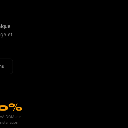
nique
age et
ns
0%
VA DOM sur
'installation