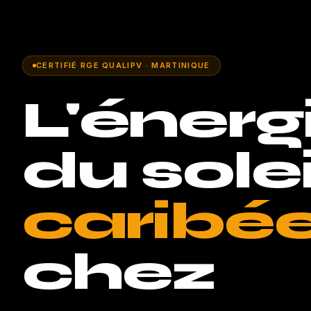
CERTIFIÉ RGE QUALIPV · MARTINIQUE
L'énerg
du solei
caribé
chez