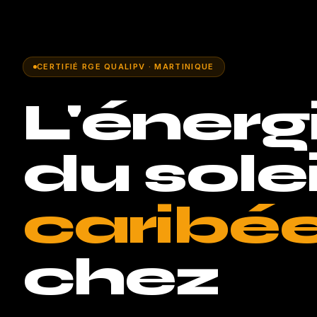
CERTIFIÉ RGE QUALIPV · MARTINIQUE
L'énerg
du solei
caribé
chez