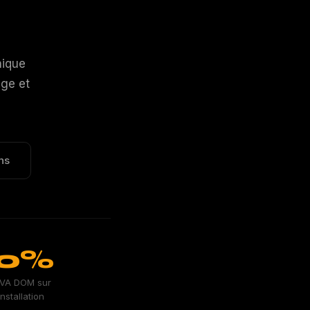
nique
age et
ns
0%
VA DOM sur
'installation