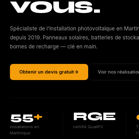
vous.
Spécialiste de l'installation photovoltaïque en Marti
depuis 2019. Panneaux solaires, batteries de stock
bornes de recharge — clé en main.
Obtenir un devis gratuit
Voir nos réalisatio
55
+
RGE
installations en
certifié QualiPV
T
Martinique
l